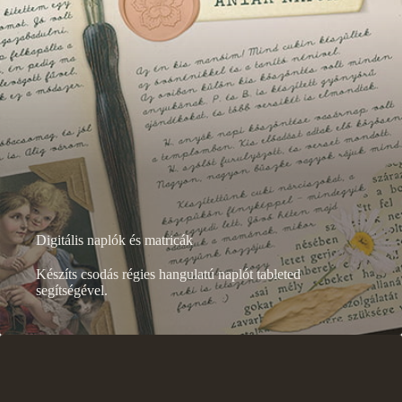
Digitális naplók és matricák
Készíts csodás régies hangulatú naplót tableted
segítségével.