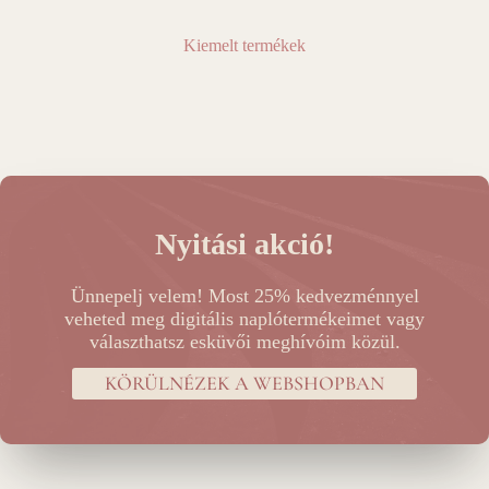
Kiemelt termékek
Nyitási akció!
Ünnepelj velem! Most 25% kedvezménnyel
veheted meg digitális naplótermékeimet vagy
választhatsz esküvői meghívóim közül.
KÖRÜLNÉZEK A WEBSHOPBAN