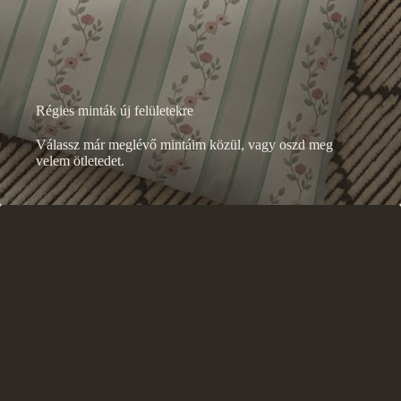
Régies minták új felületekre
Válassz már meglévő mintáim közül, vagy oszd meg
velem ötletedet.