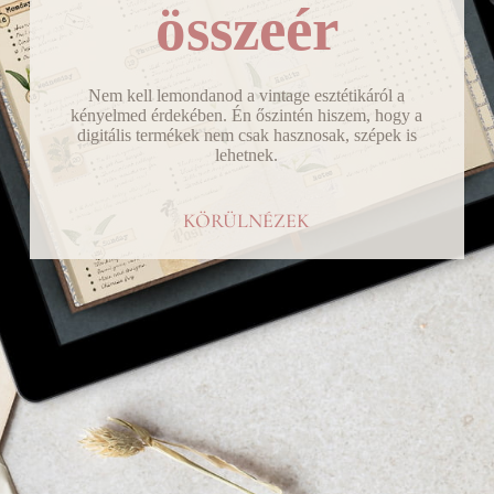
összeér
Nem kell lemondanod a vintage esztétikáról a
kényelmed érdekében. Én őszintén hiszem, hogy a
digitális termékek nem csak hasznosak, szépek is
lehetnek.
KÖRÜLNÉZEK