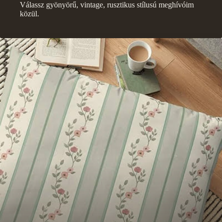
Válassz gyönyörű, vintage, rusztikus stílusú meghívóim
közül.