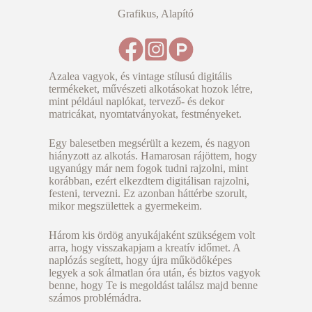
Grafikus, Alapító
Azalea vagyok, és vintage stílusú digitális
termékeket, művészeti alkotásokat hozok létre,
mint például naplókat, tervező- és dekor
matricákat, nyomtatványokat, festményeket.
Egy balesetben megsérült a kezem, és nagyon
hiányzott az alkotás. Hamarosan rájöttem, hogy
ugyanúgy már nem fogok tudni rajzolni, mint
korábban, ezért elkezdtem digitálisan rajzolni,
festeni, tervezni. Ez azonban háttérbe szorult,
mikor megszülettek a gyermekeim.
Három kis ördög anyukájaként szükségem volt
arra, hogy visszakapjam a kreatív időmet. A
naplózás segített, hogy újra működőképes
legyek a sok álmatlan óra után, és biztos vagyok
benne, hogy Te is megoldást találsz majd benne
számos problémádra.