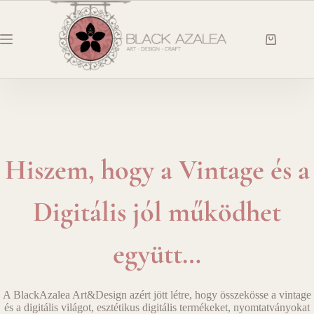
#!trpst#trp-
gettext
data-
trpgettextoriginal=1980#!trpen#Skip
#!trpst#trp
to
gettext
content#!trpst#/trp-
data-
gettext#!trpen#
trpgettext
cart#!trpst#
gettext#!tr
Hiszem, hogy a Vintage és a
Digitális jól működhet
együtt…
A BlackAzalea Art&Design azért jött létre, hogy összekösse a vintage
és a digitális világot, esztétikus digitális termékeket, nyomtatványokat