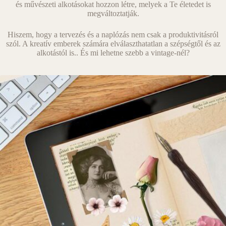
és művészeti alkotásokat hozzon létre, melyek a Te életedet is
megváltoztatják.
Hiszem, hogy a tervezés és a naplózás nem csak a produktivitásról
szól. A kreatív emberek számára elválaszthatatlan a szépségtől és az
alkotástól is.. És mi lehetne szebb a vintage-nél?