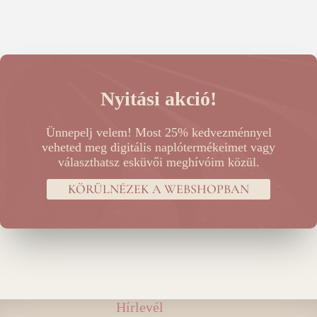
Nyitási akció!
Ünnepelj velem! Most 25% kedvezménnyel
veheted meg digitális naplótermékeimet vagy
választhatsz esküvői meghívóim közül.
KÖRÜLNÉZEK A WEBSHOPBAN
Hírlevél