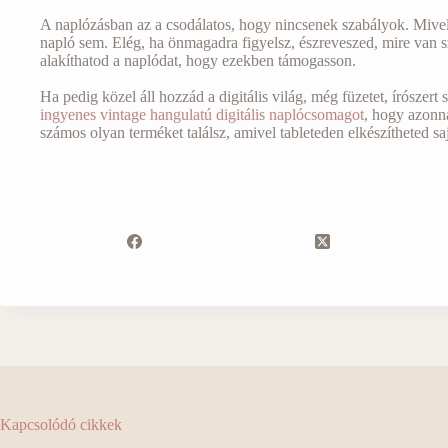
A naplózásban az a csodálatos, hogy nincsenek szabályok. Mive
napló sem. Elég, ha önmagadra figyelsz, észreveszed, mire van s
alakíthatod a naplódat, hogy ezekben támogasson.
Ha pedig közel áll hozzád a digitális világ, még füzetet, írószer
ingyenes vintage hangulatú digitális naplócsomagot
, hogy azonn
számos olyan terméket találsz, amivel tableteden elkészítheted saj
Kapcsolódó cikkek