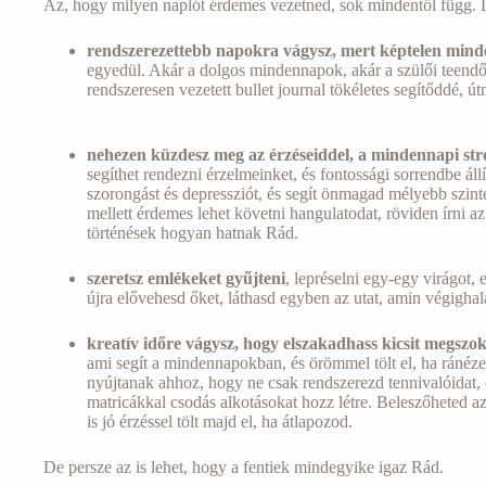
Az, hogy milyen naplót érdemes vezetned, sok mindentől függ. 
rendszerezettebb napokra vágysz, mert képtelen minde
egyedül. Akár a dolgos mindennapok, akár a szülői teend
rendszeresen vezetett bullet journal tökéletes segítőddé, ú
nehezen küzdesz meg az érzéseiddel, a mindennapi stre
segíthet rendezni érzelmeinket, és fontossági sorrendbe áll
szorongást és depressziót, és segít önmagad mélyebb szint
mellett érdemes lehet követni hangulatodat, röviden írni a
történések hogyan hatnak Rád.
szeretsz emlékeket gyűjteni
, lepréselni egy-egy virágot, 
újra elővehesd őket, láthasd egyben az utat, amin végighal
kreatív időre vágysz, hogy elszakadhass kicsit megszok
ami segít a mindennapokban, és örömmel tölt el, ha ránézel
nyújtanak ahhoz, hogy ne csak rendszerezd tennivalóidat, d
matricákkal csodás alkotásokat hozz létre. Beleszőheted a
is jó érzéssel tölt majd el, ha átlapozod.
De persze az is lehet, hogy a fentiek mindegyike igaz Rád.