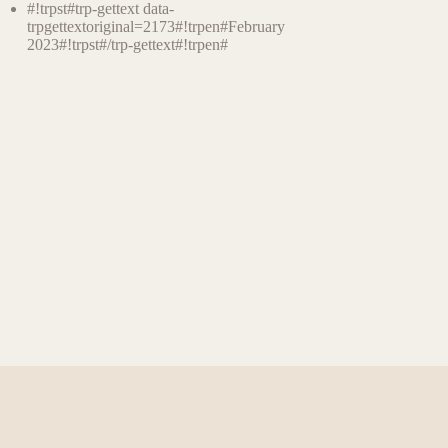
#!trpst#trp-gettext data-
trpgettextoriginal=2173#!trpen#February
2023#!trpst#/trp-gettext#!trpen#