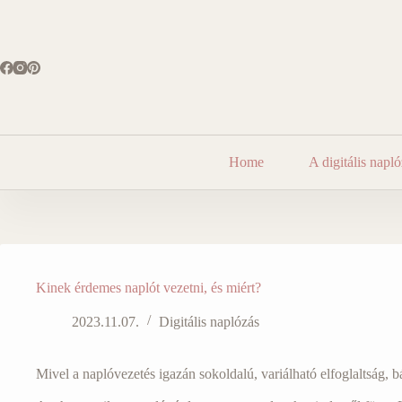
#!trpst#trp-
gettext
data-
trpgettextoriginal=1980#!trpen#Skip
to
content#!trpst#/trp-
gettext#!trpen#
Home
A digitális napló
Kinek érdemes naplót vezetni, és miért?
2023.11.07.
Digitális naplózás
Mivel a naplóvezetés igazán sokoldalú, variálható elfoglaltság, b