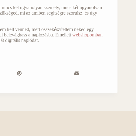
l nincs két ugyanolyan személy, nincs két ugyanolyan
zükséged, mi az amiben segítségre szorulsz, és úgy
t sem kell venned, mert összekészítettem neked egy
al belevághass a naplózásba. Emellett
webshopomban
át digitális naplódat.