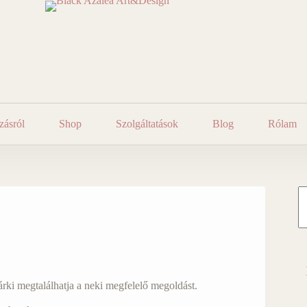
zásról
Shop
Szolgáltatások
Blog
Rólam
#!
ge
da
tr
ge
árki megtalálhatja a neki megfelelő megoldást.