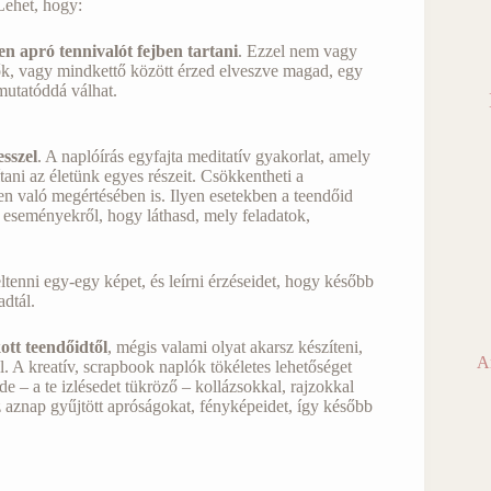
Lehet, hogy:
n apró tennivalót fejben tartani
. Ezzel nem vagy
ők, vagy mindkettő között érzed elveszve magad, egy
tmutatóddá válhat.
sszel
. A naplóírás egyfajta meditatív gyakorlat, amely
ítani az életünk egyes részeit. Csökkentheti a
en való megértésében is. Ilyen esetekben a teendőid
z eseményekről, hogy láthasd, mely feladatok,
eltenni egy-egy képet, és leírni érzéseidet, hogy később
adtál.
ott teendőidtől
, mégis valami olyat akarsz készíteni,
A
. A kreatív, scrapbook naplók tökéletes lehetőséget
e – a te izlésedet tükröző – kollázsokkal, rajzokkal
z aznap gyűjtött apróságokat, fényképeidet, így később