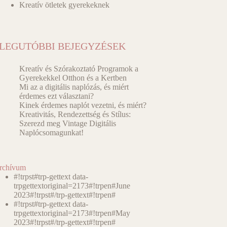
Kreatív ötletek gyerekeknek
LEGUTÓBBI BEJEGYZÉSEK
Kreatív és Szórakoztató Programok a
Gyerekekkel Otthon és a Kertben
Mi az a digitális naplózás, és miért
érdemes ezt választani?
Kinek érdemes naplót vezetni, és miért?
Kreativitás, Rendezettség és Stílus:
Szerezd meg Vintage Digitális
Naplócsomagunkat!
rchívum
#!trpst#trp-gettext data-
trpgettextoriginal=2173#!trpen#June
2023#!trpst#/trp-gettext#!trpen#
#!trpst#trp-gettext data-
trpgettextoriginal=2173#!trpen#May
2023#!trpst#/trp-gettext#!trpen#