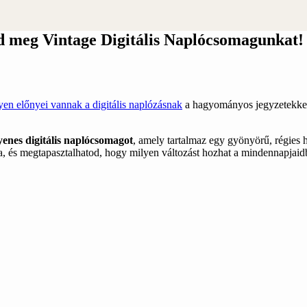
ezd meg Vintage Digitális Naplócsomagunkat!
yen előnyei vannak a digitális naplózásnak
a hagyományos jegyzetekkel s
yenes digitális naplócsomagot
, amely tartalmaz egy gyönyörű, régies h
ába, és megtapasztalhatod, hogy milyen változást hozhat a mindennapjaid