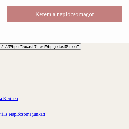
Kérem a naplócsomagot
/trp-gettext#!trpen#
al=2172#!trpen#Search#!trpst#/trp-gettext#!trpen#
 a Kertben
gitális Naplócsomagunkat!