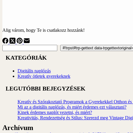
Alig várom, hogy Te is csatlakozz hozzánk!
#!trpst#trp-gettext data-trpgettextoriginal=2172#!trpen#Search#!trpst#
#!trpst#trp-gettext data-trpgettextorigin
KATEGÓRIÁK
Digitális naplózás
Kreatív ötletek gyerekeknek
LEGUTÓBBI BEJEGYZÉSEK
Kreatív és Szórakoztató Programok a Gyerekekkel Otthon és
Mi az a digitális naplózás, és miért érdemes ezt választani?
Kinek érdemes naplót vezetni, és miért?
Kreativitás, Rendezettség és Stílus: Szerezd meg Vintage Di
Archívum