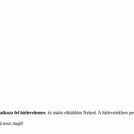
atkozz fel hírlevelemre
, és máris elküldöm Neked. A hírlevelekben ped
 teszi majd!