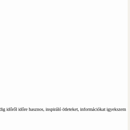
ig időről időre hasznos, inspiráló ötleteket, információkat igyekszem