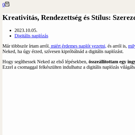
#!trpst#trp-
0
gettext
data-
Kreativitás, Rendezettség és Stílus: Szer
trpgettextoriginal=1975#!trpen#Shopping
cart#!trpst#/trp-
2023.10.05.
gettext#!trpen#
Digitális naplózás
Már többször írtam arról.
miért érdemes naplót vezetni,
és arról is,
mil
Neked, ha úgy érzed, szívesen kipróbálnád a digitális naplózást.
Hogy segíthessek Neked az első lépésekben,
összeállítottam egy ing
Ezzel a csomaggal felkészülten indulhatsz a digitális naplózás világ