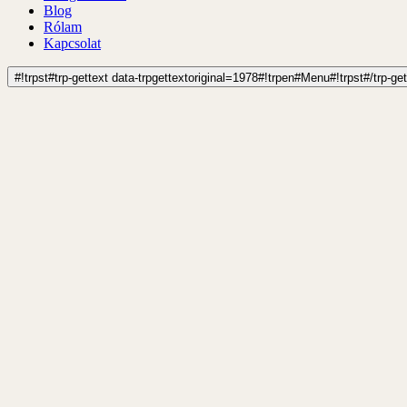
Blog
Rólam
Kapcsolat
#!trpst#trp-gettext data-trpgettextoriginal=1978#!trpen#Menu#!trpst#/trp-ge