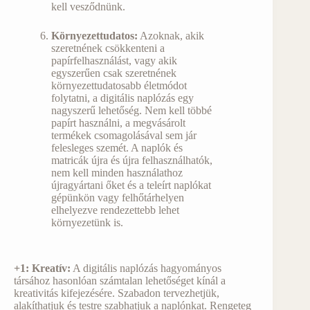
kell vesződnünk.
Környezettudatos:
Azoknak, akik
szeretnének csökkenteni a
papírfelhasználást, vagy akik
egyszerűen csak szeretnének
környezettudatosabb életmódot
folytatni, a digitális naplózás egy
nagyszerű lehetőség. Nem kell többé
papírt használni, a megvásárolt
termékek csomagolásával sem jár
felesleges szemét. A naplók és
matricák újra és újra felhasználhatók,
nem kell minden használathoz
újragyártani őket és a teleírt naplókat
gépünkön vagy felhőtárhelyen
elhelyezve rendezettebb lehet
környezetünk is.
+1: Kreatív:
A digitális naplózás hagyományos
társához hasonlóan számtalan lehetőséget kínál a
kreativitás kifejezésére. Szabadon tervezhetjük,
alakíthatjuk és testre szabhatjuk a naplónkat. Rengeteg