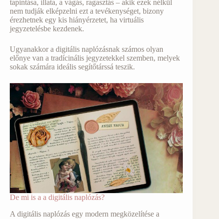
tapintása, illata, a vágás, ragasztás – akik ezek nélkül
nem tudják elképzelni ezt a tevékenységet, bizony
érezhetnek egy kis hiányérzetet, ha virtuális
jegyzetelésbe kezdenek.
Ugyanakkor a digitális naplózásnak számos olyan
előnye van a tradícinális jegyzetekkel szemben, melyek
sokak számára ideális segítőtárssá teszik.
De mi is a a digitális naplózás?
A digitális naplózás egy modern megközelítése a