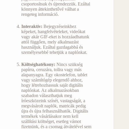
csoportosítsuk és újrendezzük. Ezáltal
könnyen áttekinthetővé válhat a
rengeteg információ.
Interaktív:
Bejegyzéseinkhez
képeket, hangfelvételeket, videókat
vagy akár GIF-eket is hozzáadhatunk
attól függően, mely alkalmazást
használjuk. Ezáltal gazdagabbá és
személyesebbé tehetjük a naplónkat.
Költséghatékony:
Nincs szükség
papírra, ceruzára, tollra vagy más
alapanyagra. Egy okostelefon, tablet
vagy számítógép elegendő ahhoz,
hogy létrehozhassuk saját digitális
naplónkat. Az alkalmazásokban
szabadon választhatjuk meg
íróeszközeink színét, vastagságát, a
megvásárolt naplók, matricák pedig
újra és újra felhasználhatók. Digitális
termékek vásárlásakor nem kell
szállítási költséget, esetleg vámot
fizetnünk, és a csomag átvátelével sem