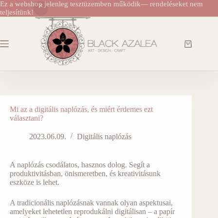
Ez a webshop jelenleg tesztüzemben működik— rendeléseket nem
teljesítünk!
Skip
to
content
Shopping
cart
Mi az a digitális naplózás, és miért érdemes ezt
választani?
2023.06.09.
Digitális naplózás
A naplózás csodálatos, hasznos dolog. Segít a
produktivitásban, önismeretben, és kreativitásunk
eszköze is lehet.
A tradicionális naplózásnak vannak olyan aspektusai,
amelyeket lehetetlen reprodukálni digitálisan – a papír