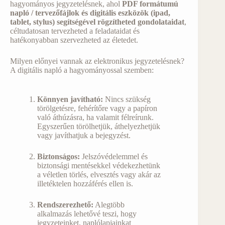
hagyományos jegyzetelésnek, ahol
PDF formátumú
napló / tervezőfájlok és digitális eszközök (ipad,
tablet, stylus) segítségével rögzítheted gondolataidat
,
céltudatosan tervezheted a feladataidat és
hatékonyabban szervezheted az életedet.
Milyen előnyei vannak az elektronikus jegyzetelésnek?
A digitális napló a hagyományossal szemben:
Könnyen javítható:
Nincs szükség
törölgetésre, fehérítőre vagy a papíron
való áthúzásra, ha valamit félreírunk.
Egyszerűen törölhetjük, áthelyezhetjük
vagy javíthatjuk a bejegyzést.
Biztonságos:
Jelszóvédelemmel és
biztonsági mentésekkel védekezhetünk
a véletlen törlés, elvesztés vagy akár az
illetéktelen hozzáférés ellen is.
Rendszerezhető:
Alegtöbb
alkalmazás lehetővé teszi, hogy
jegyzeteinket, naplólapjainkat